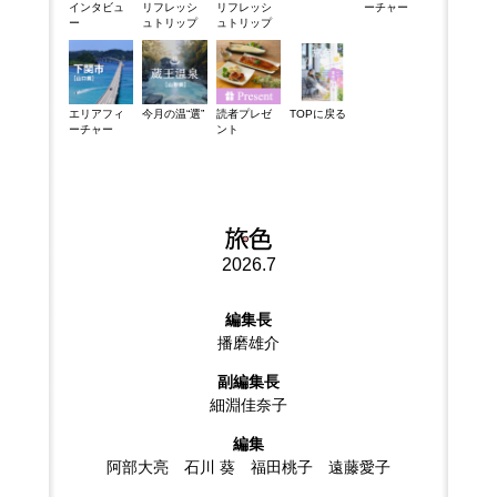
インタビュ
リフレッシ
リフレッシ
ーチャー
ー
ュトリップ
ュトリップ
エリアフィ
今月の温“選”
読者プレゼ
TOPに戻る
ーチャー
ント
2026.7
編集長
播磨雄介
副編集長
細淵佳奈子
編集
阿部大亮 石川 葵 福田桃子 遠藤愛子