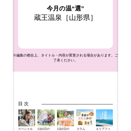
今月の温“選”
蔵王温泉［山形県］
※編集の都合上、タイトル・内容が変更される場合があります。ご
了承ください。
目 次
スペシャル
1泊2日の
1泊2日の
コラム
エリアフィ