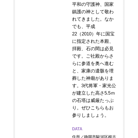
平和の守護神、国家
鎮護の神として敬わ
れてきました。なか
でも、平成
22（2010）年に国宝
に指定された本殿、
拝殿、石の間は必見
です。ご社殿からさ
らに参道を奥へ進む
と、家康の遺骸を埋
葬した神廟がありま
す。3代将軍・家光公
が建立した高さ5.5ｍ
の石塔は威厳たっぷ
り。ぜひこちらもお
参りしましょう。
DATA
住所／静岡市駿河区根古