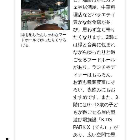
ェや居酒屋、中華料
理店などバラエティ
豊かな飲食店が並
び、思わず立ち寄り
緑を配したおしゃれなフー
たくなります。2階に
ドホールでゆったりくつろ
は緑と音楽に包まれ
げる
ながらゆったりと過
ごせるフードホール
があり、ランチやデ
ィナーはもちろん、
お酒も種類豊富にそ
ろい、夜飲みにもお
すすめです。また、3
階には0～12歳の子ど
もが過ごせる屋内型
遊び場施設「KIDS
PARK X（てん）」が
あり、広い空間で思