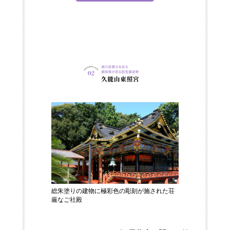
総朱塗りの建物に極彩色の彫刻が施された荘
厳なご社殿