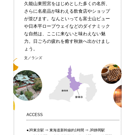
久能山東照宮をはじめとした多くの名所、
さらに名産品が味わえる飲食店やショップ
が並びます。なんといっても富士山ビュー
や日本平ロープウェイなどのダイナミック
な自然は、ここに来ないと味わえない魅
力。日ごろの疲れを癒す秋旅へ出かけまし
ょう。
文／ランズ
ACCESS
●JR東京駅 ⇒
東海道新幹線約1時間 ⇒
JR静岡駅