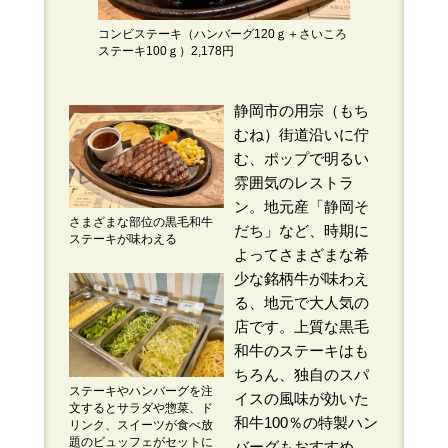
コンビステーキ（ハンバーグ120ｇ＋さいころ
ステーキ100ｇ）2,178円
静岡市の用宗（もち
むね）街道沿いに佇
む、ポップで明るい
雰囲気のレストラ
ン。地元産「静岡そ
さまざまな部位の黒毛和牛
だち」など、時期に
ステーキが味わえる
よってさまざまな希
少な銘柄牛が味わえ
る、地元で大人気の
店です。上質な黒毛
和牛のステーキはも
ちろん、独自のスパ
ステーキやハンバーグを注
イスの風味が効いた
文するとサラダや惣菜、ド
和牛100％の特製ハン
リンク、スイーツが食べ放
題のビュッフェがセットに
バーグもおすすめ。