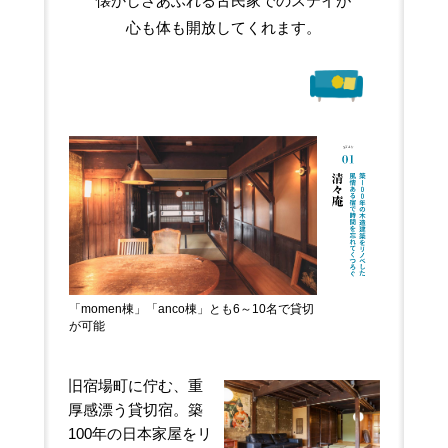
懐かしさあふれる古民家でのステイが
心も体も開放してくれます。
「momen棟」「anco棟」とも6～10名で貸切
が可能
旧宿場町に佇む、重
厚感漂う貸切宿。築
100年の日本家屋をリ