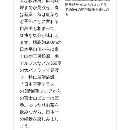
大な駿河湾、御前崎
開放感たっぷりのゴンドラ
岬までが見渡せ、春
で約5分の空中散歩を楽しめ
は新緑、秋は紅葉な
る
ど季節ごとに変わる
自然美も相まって、
爽快な気分が味わえ
ます。標高約300ｍの
日本平山頂からは富
士山や三保松原、南
アルプスなどが360度
の大パノラマで見渡
せ、特に展望施設
「日本平夢テラス」
の3階展望フロアから
の富士山ビューは圧
巻。ゆったりお茶を
飲みながら、日本一
の絶景を楽しみまし
ょう。