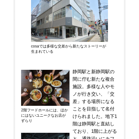
cosaでは多様な交差から新たなストーリーが
生まれている
静岡駅と新静岡駅の
間に佇む新たな複合
施設。多様な人やモ
ノが行き交い、「交
差」する場所になる
ことを目指して名付
2階フードホールには、ほか
にはないユニークなお店が
けられました。地下1
ずらり
階は静岡駅と直結し
ており、1階に上がる
と、通路沿いにカフ