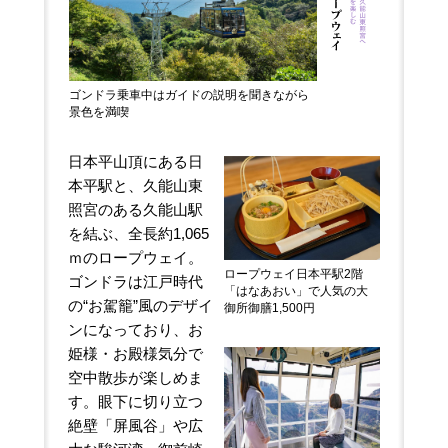
ゴンドラ乗車中はガイドの説明を聞きながら
景色を満喫
日本平山頂にある日
本平駅と、久能山東
照宮のある久能山駅
を結ぶ、全長約1,065
ｍのロープウェイ。
ロープウェイ日本平駅2階
ゴンドラは江戸時代
「はなあおい」で人気の大
の“お駕籠”風のデザイ
御所御膳1,500円
ンになっており、お
姫様・お殿様気分で
空中散歩が楽しめま
す。眼下に切り立つ
絶壁「屏風谷」や広