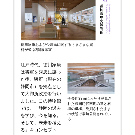
徳川家康および今川氏に関するさまざまな資
料が並ぶ2階展示室
江戸時代、徳川家康
は将軍を秀忠に譲っ
た後、駿府（現在の
静岡市）を拠点とし
て大御所政治を行い
全長約33ｍにわたり発見さ
ました。この博物館
れた戦国時代末期の道と石
では、「静岡の過去
垣の遺構。発掘されたまま
の状態で常時公開されてい
を学び、今を知る。
る
そして、未来を考え
る」をコンセプト