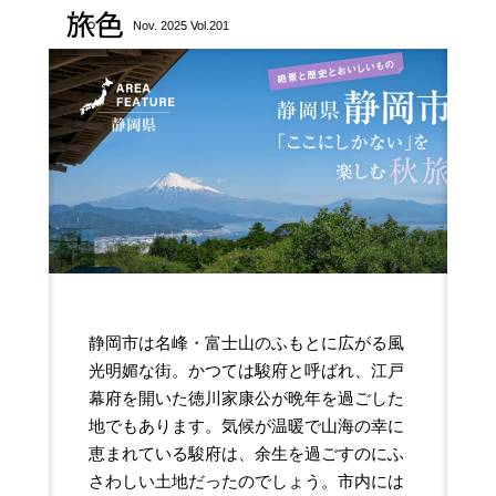
旅色
Nov. 2025 Vol.201
静岡市は名峰・富士山のふもとに広がる風
光明媚な街。かつては駿府と呼ばれ、江戸
幕府を開いた徳川家康公が晩年を過ごした
地でもあります。気候が温暖で山海の幸に
恵まれている駿府は、余生を過ごすのにふ
さわしい土地だったのでしょう。市内には