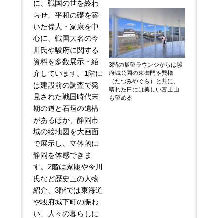
に、戦国の世を終わ
らせ、平和の礎を築
いた偉人・家康を中
心に、戦国大名の今
川氏や駿府に関する
資料を多数展示・紹
3階の展望ラウンジからは駿
介しています。1階に
府城公園の東御門や巽櫓
（たつみやぐら）と共に、
は建設前の調査で発
晴れた日には美しい富士山
見された戦国時代末
も望める
期の道と石垣の遺構
があるほか、静岡市
域の絵地図を大画面
で展示し、立体的に
静岡を体感できま
す。2階は家康や今川
氏など歴史上の人物
紹介、3階では東海道
や駿府城下町の賑わ
い、人々の暮らしに