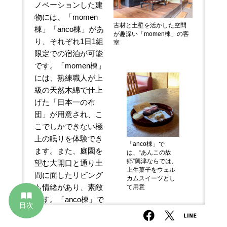
ノベーションした建
物には、「momen
古材と土壁を活かした空間
棟」「anco棟」があ
が趣深い「momen棟」の客
り、それぞれ1日1組
室
限定での宿泊が可能
です。「momen棟」
には、熟練職人が上
級の天然木綿で仕上
げた「日本一の布
団」が用意され、こ
こでしかできない極
上の眠りを体験でき
「anco棟」で
ます。また、庭園を
は、“あんこの故
郷”興津ならでは、
望む大開口と通り土
上生菓子をウェル
間に面したリビング
カムスイーツとし
も情緒があり、素敵
て用意
です。「anco棟」で
目次
は、老舗和菓子店と
Facebook
Twitter
LINE
コラボレーションし
スペシャルイン
1泊2日のリフレ