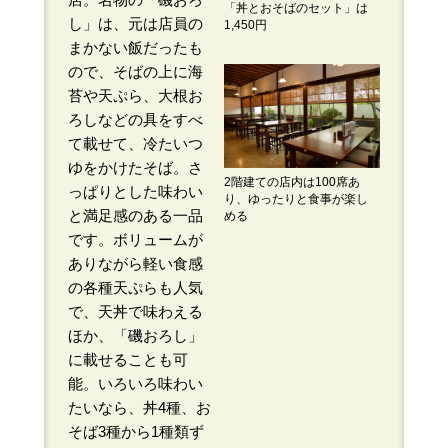
「丼とおそばのセット」は
し」は、元は店員の
1,450円
まかない飯だったも
ので、そばの上に海
苔や天ぷら、大根お
ろしなどの具をすべ
て載せて、冷たいつ
ゆをかけたそば。さ
2階建ての店内は100席あ
っぱりとした味わい
り、ゆったりと食事が楽し
と満足感のある一品
める
です。ボリュームが
ありながら軽い食感
の各種天ぷらも人気
で、天丼で味わえる
ほか、「磯おろし」
に載せることも可
能。いろいろ味わい
たいなら、丼4種、お
そば3種から1種類ず