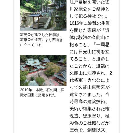
江戸幕府を開いた徳
川家康公をご祭神と
して祀る神社です。
1616年に波乱の生涯
を閉じた家康が「遺
家光公が建立した神廟は、
体は駿河の久能山に
家康公の遺言により西向き
祀ること」「一周忌
に立っている
には日光山に祠を立
てること」と遺命し
たことから、遺骸は
久能山に埋葬され、2
代将軍・秀忠公によ
って久能山東照宮が
2010年、本殿、石の間、拝
建立されました。当
殿が国宝に指定された
時最高の建築技術、
美術が結集された権
現造、総漆塗り、極
彩色のご社殿などが
圧巻で、創建以来、