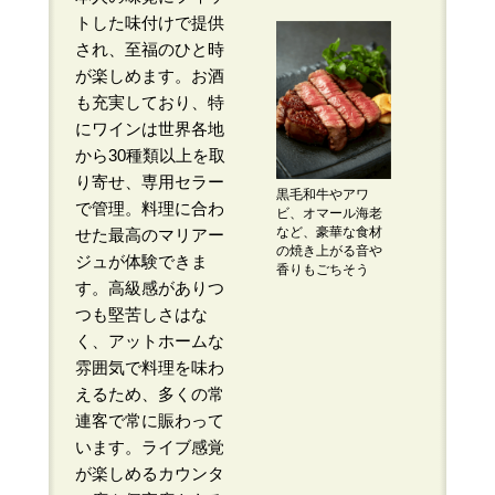
トした味付けで提供
され、至福のひと時
が楽しめます。お酒
も充実しており、特
にワインは世界各地
から30種類以上を取
り寄せ、専用セラー
黒毛和牛やアワ
で管理。料理に合わ
ビ、オマール海老
など、豪華な食材
せた最高のマリアー
の焼き上がる音や
ジュが体験できま
香りもごちそう
す。高級感がありつ
つも堅苦しさはな
く、アットホームな
雰囲気で料理を味わ
えるため、多くの常
連客で常に賑わって
います。ライブ感覚
が楽しめるカウンタ