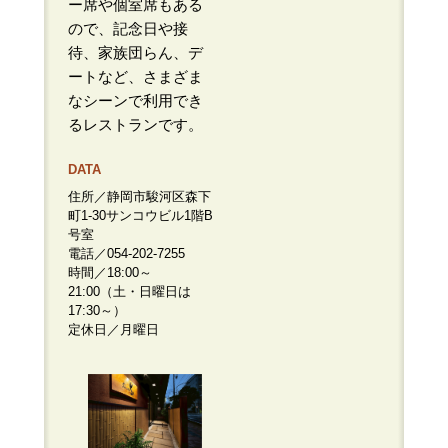
ー席や個室席もある
ので、記念日や接
待、家族団らん、デ
ートなど、さまざま
なシーンで利用でき
るレストランです。
DATA
住所／静岡市駿河区森下
町1-30サンコウビル1階B
号室
電話／054-202-7255
時間／18:00～
21:00（土・日曜日は
17:30～）
定休日／月曜日