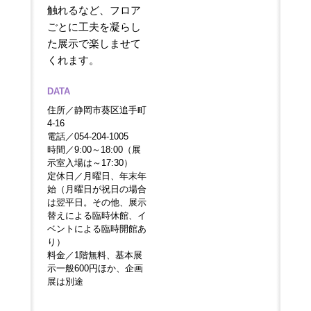
触れるなど、フロア
ごとに工夫を凝らし
た展示で楽しませて
くれます。
DATA
住所／静岡市葵区追手町
4-16
電話／054-204-1005
時間／9:00～18:00（展
示室入場は～17:30）
定休日／月曜日、年末年
始（月曜日が祝日の場合
は翌平日。その他、展示
替えによる臨時休館、イ
ベントによる臨時開館あ
り）
料金／1階無料、基本展
示一般600円ほか、企画
展は別途