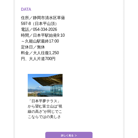
DATA
住所／静岡市清水区草薙
597-8（日本平山頂）
電話／054-334-2026
時間／日本平駅始発9:10
～久能山駅最終17:00
定休日／無休
料金／大人往復1,250
円、大人片道700円
「日本平夢テラス」
から望む富士山は“視
線の高さ”が同じでこ
こならではの美しさ